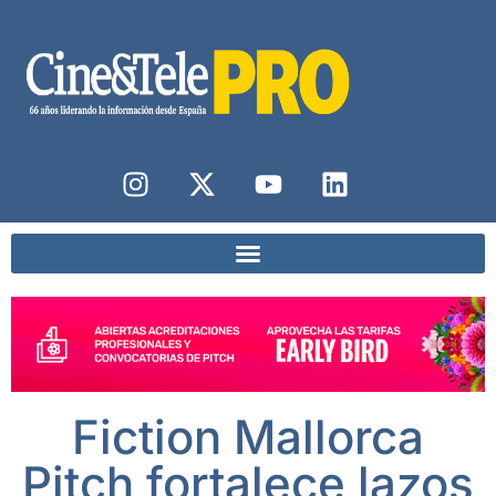
Fiction Mallorca
Pitch fortalece lazos