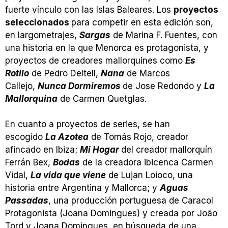
fuerte vínculo con las Islas Baleares. Los
proyectos
seleccionados
para competir en esta edición son,
en largometrajes,
Sargas
de Marina F. Fuentes, con
una historia en la que Menorca es protagonista, y
proyectos de creadores mallorquines como
Es
Rotllo
de Pedro Deltell,
Nana
de Marcos
Callejo,
Nunca Dormiremos
de Jose Redondo y
La
Mallorquina
de Carmen Quetglas.
En cuanto a proyectos de series, se han
escogido
La Azotea
de Tomás Rojo, creador
afincado en Ibiza;
Mi Hogar
del creador mallorquín
Ferrán Bex,
Bodas
de la creadora ibicenca Carmen
Vidal,
La vida que viene
de Lujan Loioco, una
historia entre Argentina y Mallorca; y
Aguas
Passadas
, una producción portuguesa de Caracol
Protagonista (Joana Domingues) y creada por João
Tord y Joana Domingues, en búsqueda de una