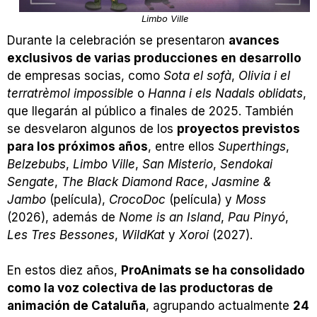
Limbo Ville
Durante la celebración se presentaron
avances
exclusivos de varias producciones en desarrollo
de empresas socias, como
Sota el sofà
,
Olivia i el
terratrèmol impossible
o
Hanna i els Nadals oblidats
,
que llegarán al público a finales de 2025. También
se desvelaron algunos de los
proyectos previstos
para los próximos años
, entre ellos
Superthings
,
Belzebubs
,
Limbo Ville
,
San Misterio
,
Sendokai
Sengate
,
The Black Diamond Race
,
Jasmine &
Jambo
(película),
CrocoDoc
(película) y
Moss
(2026), además de
Nome is an Island
,
Pau Pinyó
,
Les Tres Bessones
,
WildKat
y
Xoroi
(2027).
En estos diez años,
ProAnimats se ha consolidado
como la voz colectiva de las productoras de
animación de Cataluña
, agrupando actualmente
24