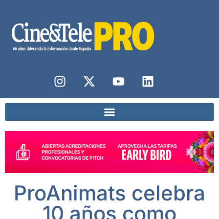
ProAnimats celebra
10 años como