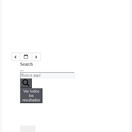
Search
...
Ver todos
los
resultados