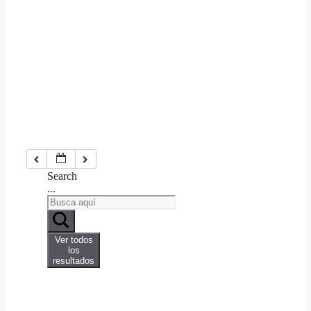
Search
...
Ver todos
los
resultados