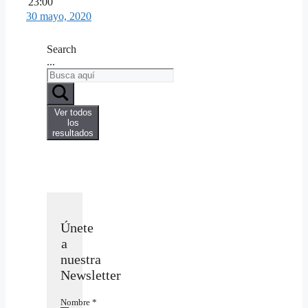
23:00
30 mayo, 2020
Search
...
Ver todos
los
resultados
Únete
a
nuestra
Newsletter
Nombre
*