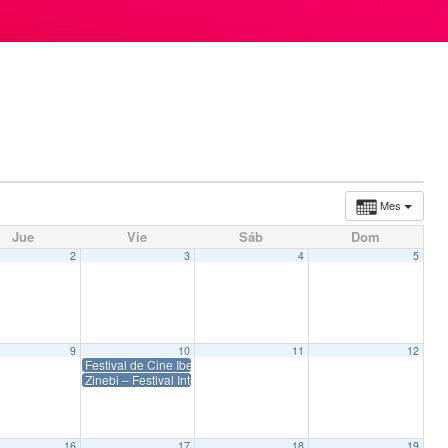
Mes
Jue
Vie
Sáb
Dom
2
3
4
5
9
10
11
12
Festival de Cine Iberoamericano de Huelva 2023
Zinebi – Festival Internacional de Cine Documental y Cortometraj
16
17
18
19