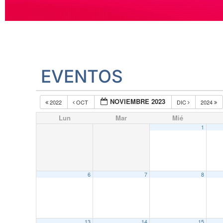
EVENTOS
NOVIEMBRE 2023
2022
OCT
DIC
2024
Lun
Mar
Mié
1
6
7
8
13
14
15