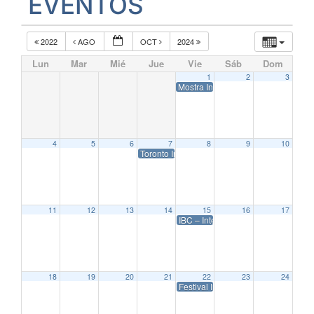
EVENTOS
2022
AGO
OCT
2024
Lun
Mar
Mié
Jue
Vie
Sáb
Dom
1
2
3
Mostra Internacional de Cine de Ve
4
5
6
7
8
9
10
Toronto International Film Festival – TIFF 202
11
12
13
14
15
16
17
IBC – International Broadcasting 
18
19
20
21
22
23
24
Festival Internacional de Cine de 