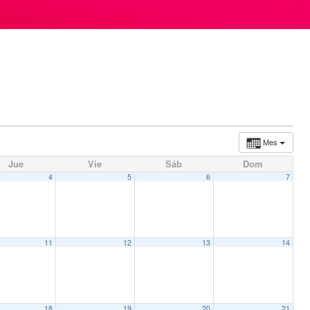
Mes
Jue
Vie
Sáb
Dom
4
5
6
7
 Festival 2022
11
12
13
14
18
19
20
21