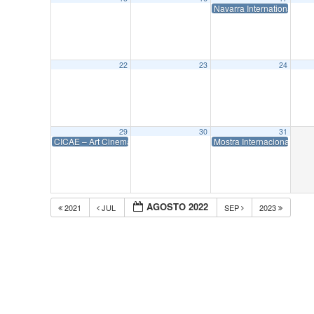
Navarra International Film
22
23
24
29
30
31
CICAE – Art Cinema Training 2022
Mostra Internacional de C
AGOSTO 2022
2021
JUL
SEP
2023