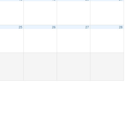
 Festival – NIFF 2022
25
26
27
28
ine de Venecia – La Biennale di Venezia 2022