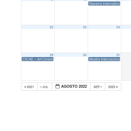
Navarra International Film
22
23
24
29
30
31
CICAE – Art Cinema Training 2022
Mostra Internacional de C
AGOSTO 2022
2021
JUL
SEP
2023