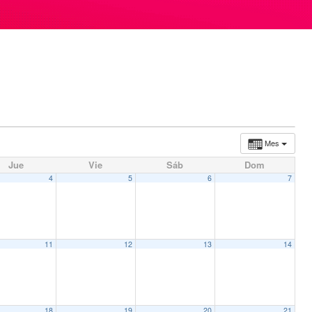
Mes
Jue
Vie
Sáb
Dom
4
5
6
7
 Festival 2022
11
12
13
14
18
19
20
21