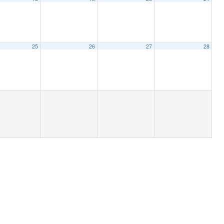
 Festival – NIFF 2022
25
26
27
28
ine de Venecia – La Biennale di Venezia 2022