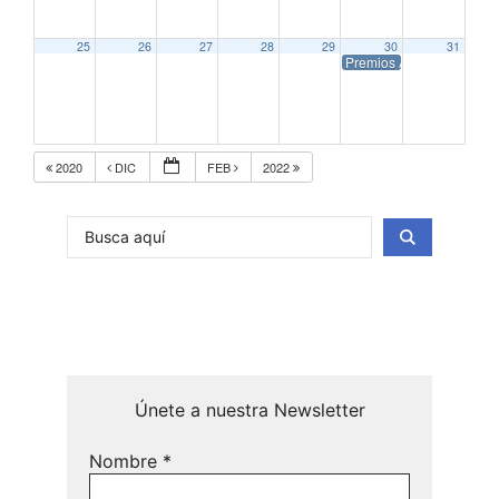
25
26
27
28
29
30
31
Premios Asecan del Cine
2020
DIC
FEB
2022
Únete a nuestra Newsletter
Nombre
*