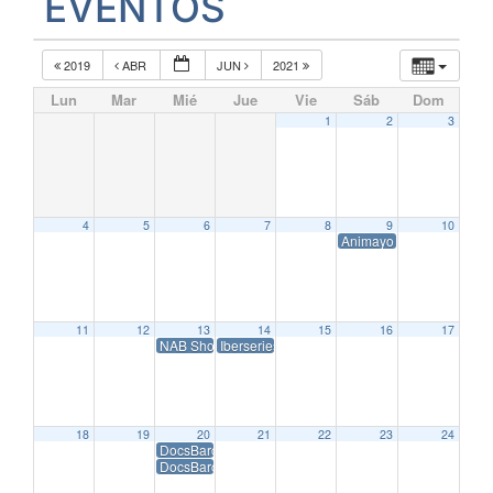
EVENTOS
2019
ABR
JUN
2021
Lun
Mar
Mié
Jue
Vie
Sáb
Dom
1
2
3
4
5
6
7
8
9
10
Animayo Gran Canaria 2
11
12
13
14
15
16
17
NAB Show Express 2020
Iberseries 2020 Digital
18
19
20
21
22
23
24
DocsBarcelona – Festival Internacional de Cine Docum
DocsBarcelona – Festival Internacional de Cine Docum