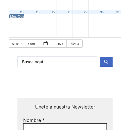
25
26
27
28
29
30
31
Mes Quirino de la Animación Iberoamericana 2020
2019
ABR
JUN
2021
Únete a nuestra Newsletter
Nombre
*