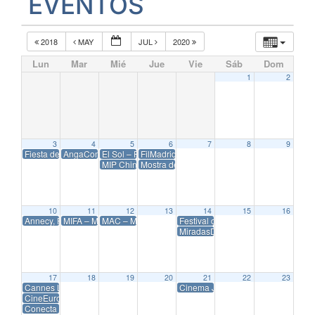
EVENTOS
2018
MAY
JUL
2020
Lun
Mar
Mié
Jue
Vie
Sáb
Dom
1
2
3
4
5
6
7
8
9
Fiesta del Cine Primavera – 2019
AngaCom 2019
El Sol – Festival Iberoamericano de la Comunicación Pu
FilMadrid – Festival Internacional de Cine 20
MIP China 2019
Mostra de Cine Latinoamericano de Cataluñ
10
11
12
13
14
15
16
Annecy, Festival Internacional de Cine deAnimación 2019
MIFA – Marché International du Film d’ Animation 2019
MAC – Mercat Audiovisual de Catalunya 2019
Festival de Télévision de Monte-Ca
MiradasDoc – Festival y Mercado I
17
18
19
20
21
22
23
Cannes Lions International Festival of Creativity 2019
Cinema Jove – Festival Internacion
CineEurope 2019
Conecta Fiction 2019