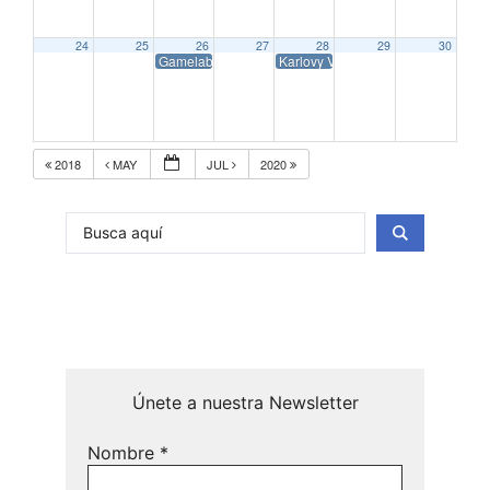
24
25
26
27
28
29
30
Gamelab 2019
Karlovy Vary International Film Fest
2018
MAY
JUL
2020
Únete a nuestra Newsletter
Nombre
*