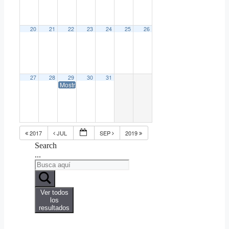
20
21
22
23
24
25
26
27
28
29
30
31
Mostra Internacional de Cine de Venecia – La Biennale di V
2017
JUL
SEP
2019
Search
...
Ver todos
los
resultados