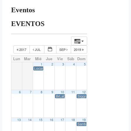
Eventos
EVENTOS
2017
JUL
SEP
2019
Lun
Mar
Mié
Jue
Vie
Sáb
Dom
1
2
3
4
5
Locarno International Film Festival 2018
6
7
8
9
10
11
12
BrLab – Laboratório de Desenvolvimentos de P
Siggraph 2018
13
14
15
16
17
18
19
Santiago Festival Internacional 