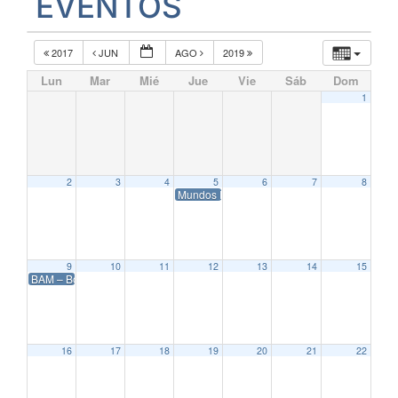
EVENTOS
2017
JUN
AGO
2019
Lun
Mar
Mié
Jue
Vie
Sáb
Dom
1
2
3
4
5
6
7
8
Mundos Digitales 2018
9
10
11
12
13
14
15
BAM – Bogotá Audiovisual Market 2018
16
17
18
19
20
21
22