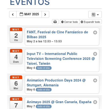
EVENTOS
MAY 2025
Cerrar todo
Expandir todo
MAY
FANT, Festival de Cine Fantástico de
2
Bilbao 2025
Vie
May 2 a las 12:53 – 13:53
MAY
Input TV – International Public
4
Television Screening Conference 2025
@
Dom
Taioei, Taiwán
May 4
todo el día
MAY
Animation Production Days 2024
@
6
Stuttgart, Alemania
Mar
May 6
todo el día
MAY
Animayo 2025
@ Gran Canaria, España
7
May 7
todo el día