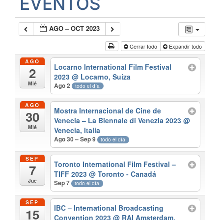
EVENTOS
AGO – OCT 2023
Cerrar todo
Expandir todo
AGO
Locarno International Film Festival
2
2023
@ Locarno, Suiza
Mié
Ago 2
todo el día
AGO
Mostra Internacional de Cine de
30
Venecia – La Biennale di Venezia 2023
@
Mié
Venecia, Italia
Ago 30 – Sep 9
todo el día
SEP
Toronto International Film Festival –
7
TIFF 2023
@ Toronto - Canadá
Jue
Sep 7
todo el día
SEP
IBC – International Broadcasting
15
Convention 2023
@ RAI Amsterdam,