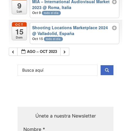
MIA – International Audiovisual Market
9
2023
@ Roma, Italia
Lun
Oct 9
todo el día
OCT
Shooting Locations Marketplace 2024
15
@ Valladolid, España
Dom
Oct 15
todo el día
AGO – OCT 2023
Únete a nuestra Newsletter
Nombre
*