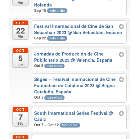
Vie
Holanda
Sep 15
todo el día
SEP
Festival Internacional de Cine de San
22
Sebastián 2023
@ San Sebastián. España
Vie
Sep 22
todo el día
OCT
Jornadas de Producción de Cine
5
Publicitario 2023
@ Valencia, España
Jue
Oct 5
todo el día
Sitges – Festival Internacional de Cine
Fantástico de Cataluña 2023
@ Sitges -
Cataluña, España
Oct 5
todo el día
OCT
South International Series Festival
@
7
Cadiz
Sáb
Oct 7 – Oct 12
todo el día
OCT