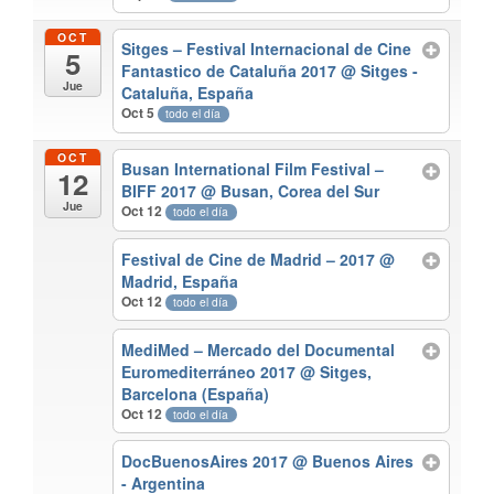
OCT
Sitges – Festival Internacional de Cine
5
Fantastico de Cataluña 2017
@ Sitges -
Jue
Cataluña, España
Oct 5
todo el día
OCT
Busan International Film Festival –
12
BIFF 2017
@ Busan, Corea del Sur
Jue
Oct 12
todo el día
Festival de Cine de Madrid – 2017
@
Madrid, España
Oct 12
todo el día
MediMed – Mercado del Documental
Euromediterráneo 2017
@ Sitges,
Barcelona (España)
Oct 12
todo el día
DocBuenosAires 2017
@ Buenos Aires
- Argentina