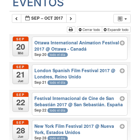
EVENTOS
SEP – OCT 2017
Cerrar todo
Expandir todo
SEP
Ottawa International Animation Festival
20
2017
@ Ottawa - Canadá
Mié
Sep 20
todo el día
SEP
London Spanish Film Festival 2017
@
21
Londres, Reino Unido
Jue
Sep 21
todo el día
SEP
Festival Internacional de Cine de San
22
Sebastián 2017
@ San Sebastián. España
Vie
Sep 22
todo el día
SEP
New York Film Festival 2017
@ Nueva
28
York, Estados Unidos
Jue
Sep 28
todo el día