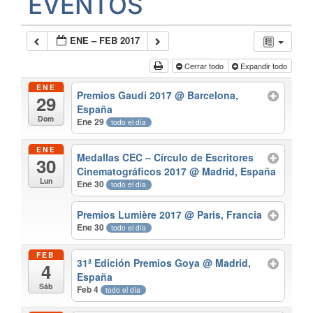
EVENTOS
ENE – FEB 2017
Cerrar todo
Expandir todo
ENE
Premios Gaudí 2017
@ Barcelona,
29
España
Dom
Ene 29
todo el día
ENE
Medallas CEC – Círculo de Escritores
30
Cinematográficos 2017
@ Madrid, España
Lun
Ene 30
todo el día
Premios Lumière 2017
@ Paris, Francia
Ene 30
todo el día
FEB
31ª Edición Premios Goya
@ Madrid,
4
España
Sáb
Feb 4
todo el día