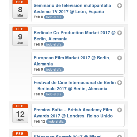
FEB
Seminario de televisión multipantalla
8
Aedemo TV 2017
@ León, España
Mié
Feb 8
todo el día
FEB
Berlinale Co-Production Market 2017
@
9
Berlín, Alemania
Jue
Feb 9
todo el día
European Film Market 2017
@ Berlín,
Alemania
Feb 9
todo el día
Festival de Cine Internacional de Berlín
– Berlinale 2017
@ Berlín, Alemania
Feb 9
todo el día
FEB
Premios Bafta – British Academy Film
12
Awards 2017
@ Londres, Reino Unido
Dom
Feb 12
todo el día
FEB
Kidscreen Summit 2017
@ Miami -