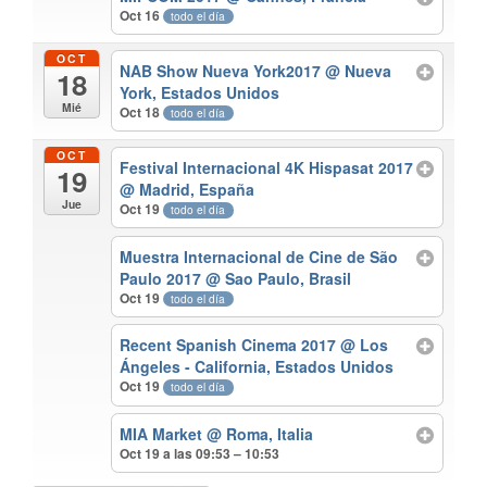
Oct 16
todo el día
OCT
NAB Show Nueva York2017
@ Nueva
18
York, Estados Unidos
Mié
Oct 18
todo el día
OCT
Festival Internacional 4K Hispasat 2017
19
@ Madrid, España
Jue
Oct 19
todo el día
Muestra Internacional de Cine de São
Paulo 2017
@ Sao Paulo, Brasil
Oct 19
todo el día
Recent Spanish Cinema 2017
@ Los
Ángeles - California, Estados Unidos
Oct 19
todo el día
MIA Market
@ Roma, Italia
Oct 19 a las 09:53 – 10:53