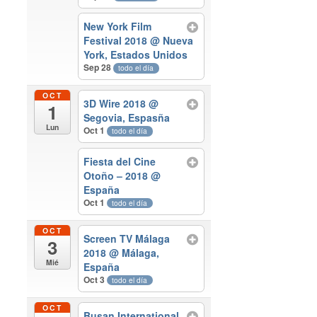
New York Film
Festival 2018
@ Nueva
York, Estados Unidos
Sep 28
todo el día
OCT
3D Wire 2018
@
1
Segovia, Espasña
Lun
Oct 1
todo el día
Fiesta del Cine
Otoño – 2018
@
España
Oct 1
todo el día
OCT
Screen TV Málaga
3
2018
@ Málaga,
Mié
España
Oct 3
todo el día
OCT
Busan International