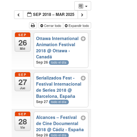
SEP 2018 – MAR 2025
Cerrar todo
Expandir todo
SEP
Ottawa International
26
Animation Festival
Mié
2018
@ Ottawa -
Canadá
Sep 26
todo el día
SEP
Serializados Fest -
27
Festival Internacional
Jue
de Series 2018
@
Barcelona, España
Sep 27
todo el día
SEP
Alcances – Festival
28
de Cine Documental
Vie
2018
@ Cádiz - España
Sep 28
todo el día