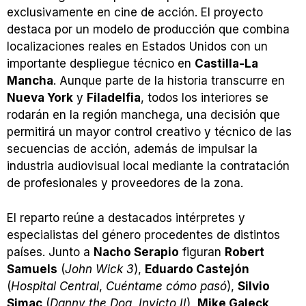
exclusivamente en cine de acción. El proyecto
destaca por un modelo de producción que combina
localizaciones reales en Estados Unidos con un
importante despliegue técnico en
Castilla-La
Mancha
. Aunque parte de la historia transcurre en
Nueva York
y
Filadelfia
, todos los interiores se
rodarán en la región manchega, una decisión que
permitirá un mayor control creativo y técnico de las
secuencias de acción, además de impulsar la
industria audiovisual local mediante la contratación
de profesionales y proveedores de la zona.
El reparto reúne a destacados intérpretes y
especialistas del género procedentes de distintos
países. Junto a
Nacho Serapio
figuran
Robert
Samuels
(
John Wick 3
),
Eduardo Castejón
(
Hospital Central
,
Cuéntame cómo pasó
),
Silvio
Simac
(
Danny the Dog
,
Invicto II
),
Mike Galeck
,