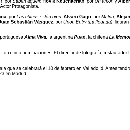
r
, por
Saben aquell
;
Hovik Keuchkerian
; por
Un amor
; y
Alber
 Actor Protagonista.
ana
, por
Las chicas están bien
;
Álvaro Gago
, por
Matria
;
Aleja
Juan Sebastián Vásquez
, por
Upon Entry (La llegada)
, figuran
a portuguesa
Alma Viva,
la argentina
Puan
, la chilena
La Memor
on cinco nominaciones. El director de fotografía, restaurador f
la que se celebrará el 10 de febrero en Valladolid. Antes tendrá
023 en Madrid