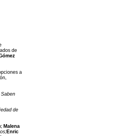
e
gados de
 Gómez
opciones a
ón,
;
Saben
iedad de
a
;
Malena
jos;
Enric