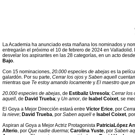
La Academia ha anunciado esta mañana los nominados y nomi
entregarán el próximo el 10 de febrero de 2024 en Valladolid. 
desvelar los aspirantes en las 28 categorías, en un acto desd
Bajo
.
Con 15 nominaciones,
20.000 especies de abejas
es la pelíc
galardón. Por su parte,
Cerrar los ojos
y
Saben aquell
cuentan
mientras que
Te estoy amando locamente
y
El maestro que pr
20.000 especies de abejas
, de
Estibaliz Urresola
;
Cerrar los 
aquell
, de
David Trueba
; y
Un amor
, de
Isabel Coixet
, se me
El Goya a Mejor Dirección estará entre
Víctor Erice
, por
Cerra
la nieve
;
David Trueba
, por
Saben aquell
e
Isabel Coixet
, po
Aspiran al Goya a Mejor Actriz Protagonista
PatriciaLópez Ar
Alterio
, por
Que nadie duerma
;
Carolina Yuste
, por
Saben aq