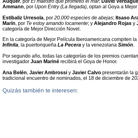
Auquer
, por
El maestro que prometió el mar
;
David Verdague
Ammann
, por
Upon Entry (La llegada)
, optan al Goya a Mejor
Estibaliz Urresola
, por
20.000 especies de abejas
;
Itsaso Ar
Marín
, por
Te estoy amando locamente
; y
Alejandro Rojas
y
categoría de Mejor Dirección Novel.
En la categoría de Mejor Película Iberoamericana compiten l
Infinita
, la puertoriqueña
La Pecera
y la venezolana
Simón
.
Por segundo año, todas las categorías de los premios cuentan c
investigador
Juan Mariné
recibirá el Goya de Honor.
Ana Belén
,
Javier Ambrossi
y
Javier Calvo
presentarán la ga
tradicional encuentro de nominados, el 18 de diciembre de 2
Quizás también te interesen: