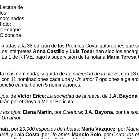
Lectura de
los
nominados.
Foto:
©Enrique
Cidoncha
nadas a la 38 edición de los Premios Goya, galardones que s
Los intérpretes
Anna Castillo
y
Luis Tosar
han sido los encar
e La 1 de RTVE, bajo la supervisión de la notaria
María Teresa
ula más nominada, seguida de
La sociedad de la nieve
, con 13 
 con 11 nominaciones cada una y
Un amor
7 opciones a galard
ometió el mar
tienen 5 nominaciones.
ojos
, de
Víctor Erice
;
La sociedad de la nieve
, de
J.A. Bayona
dirán por el Goya a Mejor Película.
r los ojos
;
Elena Martín
, por
Creatura
;
J.A. Bayona
, por
La soc
r
Un amor
.
naiz
, por
20.000 especies de abejas
;
María Vázquez
, por
Matri
uell
, y
Laia Costa
, por
Un amor
.
Manolo Solo
, por
Cerrar los o