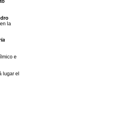
to
ndro
 en la
ia
ílmico e
 lugar el