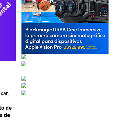
xar,
to de
os de