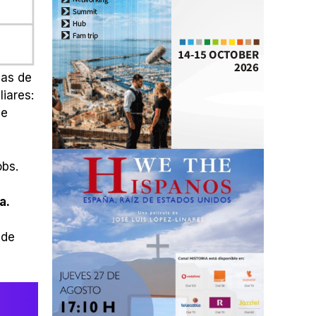
das de
iares:
de
obs.
a.
 de