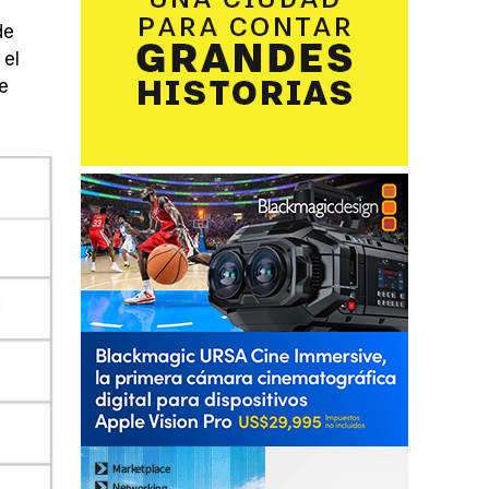
de
 el
e