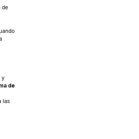
 de
cuando
a
a
y
rma de
 las