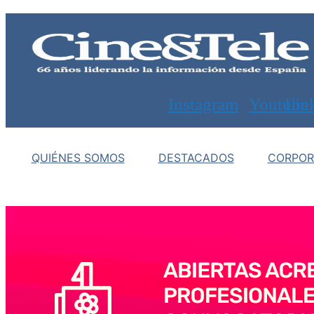
Saltar
al
contenido
Instagram
Youtube
Lin
QUIÉNES SOMOS
DESTACADOS
CORPOR