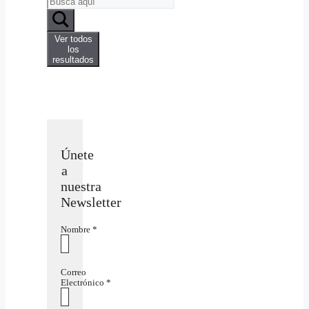
Ver todos
los
resultados
Únete
a
nuestra
Newsletter
Nombre
*
Correo
Electrónico
*