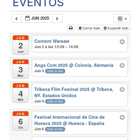
EVENTOS
JUN 2025
Cerrar todo
Expandir todo
JUN
Content Warsaw
2
Jun 2 a las 13:09 – 14:09
Lun
JUN
Anga Com 2025
@ Colonia, Alemania
3
Jun 3
todo el día
Mar
JUN
Tribeca Film Festival 2025
@ Tribeca,
4
NY. Estados Unidos
Mié
Jun 4
todo el día
JUN
Festival Internacional de Cine de
6
Huesca 2025
@ Huesca - España
Vie
Jun 6
todo el día