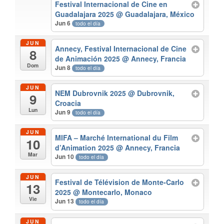
Festival Internacional de Cine en
Guadalajara 2025
@ Guadalajara, México
Jun 6
todo el día
JUN
Annecy, Festival Internacional de Cine
8
de Animación 2025
@ Annecy, Francia
Dom
Jun 8
todo el día
JUN
NEM Dubrovnik 2025
@ Dubrovnik,
9
Croacia
Lun
Jun 9
todo el día
JUN
MIFA – Marché International du Film
10
d’Animation 2025
@ Annecy, Francia
Mar
Jun 10
todo el día
JUN
Festival de Télévision de Monte-Carlo
13
2025
@ Montecarlo, Monaco
Vie
Jun 13
todo el día
JUN