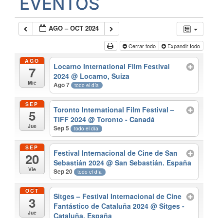
EVENTOS
AGO – OCT 2024
Cerrar todo
Expandir todo
AGO
Locarno International Film Festival
7
2024
@ Locarno, Suiza
Mié
Ago 7
todo el día
SEP
Toronto International Film Festival –
5
TIFF 2024
@ Toronto - Canadá
Jue
Sep 5
todo el día
SEP
Festival Internacional de Cine de San
20
Sebastián 2024
@ San Sebastián. España
Vie
Sep 20
todo el día
OCT
Sitges – Festival Internacional de Cine
3
Fantástico de Cataluña 2024
@ Sitges -
Jue
Cataluña, España