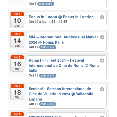
Oct 3
todo el día
OCT
Focus in Lodon
@ Focus in London
10
Oct 10 a las 11:55 – 12:55
Jue
OCT
MIA – International Audiovisual Market
14
2024
@ Roma, Italia
Lun
Oct 14
todo el día
OCT
Roma Film Fest 2024 – Festival
16
Internacional de Cine de Roma
@ Roma,
Mié
Italia
Oct 16
todo el día
OCT
Seminci – Semana Internacional de
18
Cine de Valladolid 2024
@ Valladolid,
Vie
España
Oct 18
todo el día
OCT