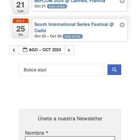
MIPCOM 2024
@ Cannes, Francia
21
Oct 21
todo el día
Lun
OCT
South International Series Festival
@
25
Cadiz
Vie
Oct 25 – Oct 30
todo el día
AGO – OCT 2024
Únete a nuestra Newsletter
Nombre
*