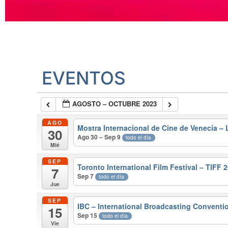
EVENTOS
AGOSTO – OCTUBRE 2023
AGO
Mostra Internacional de Cine de Venecia – 
30
Ago 30 – Sep 9
todo el día
Mié
SEP
Toronto International Film Festival – TIFF 
7
Sep 7
todo el día
Jue
SEP
IBC – International Broadcasting Convent
15
Sep 15
todo el día
Vie