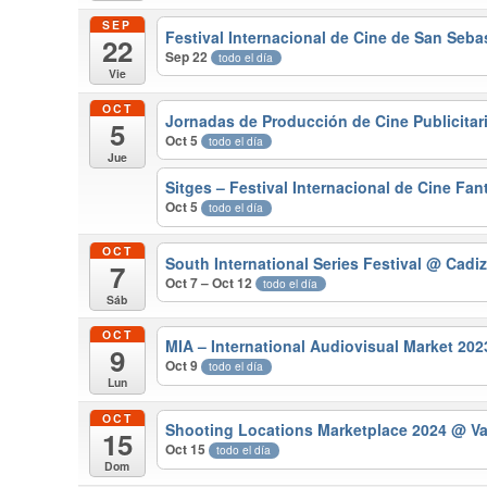
SEP
Festival Internacional de Cine de San Seb
22
Sep 22
todo el día
Vie
OCT
Jornadas de Producción de Cine Publicitar
5
Oct 5
todo el día
Jue
Sitges – Festival Internacional de Cine Fa
Oct 5
todo el día
OCT
South International Series Festival
@ Cadi
7
Oct 7 – Oct 12
todo el día
Sáb
OCT
MIA – International Audiovisual Market 20
9
Oct 9
todo el día
Lun
OCT
Shooting Locations Marketplace 2024
@ Va
15
Oct 15
todo el día
Dom