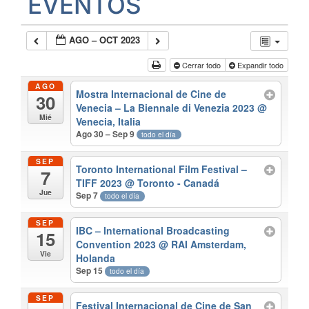
EVENTOS
AGO – OCT 2023
Cerrar todo
Expandir todo
AGO
Mostra Internacional de Cine de
30
Venecia – La Biennale di Venezia 2023
@
Mié
Venecia, Italia
Ago 30 – Sep 9
todo el día
SEP
Toronto International Film Festival –
7
TIFF 2023
@ Toronto - Canadá
Jue
Sep 7
todo el día
SEP
IBC – International Broadcasting
15
Convention 2023
@ RAI Amsterdam,
Vie
Holanda
Sep 15
todo el día
SEP
Festival Internacional de Cine de San