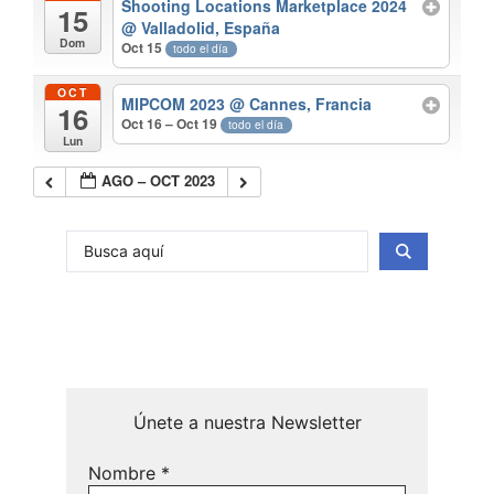
Shooting Locations Marketplace 2024
15
@ Valladolid, España
Dom
Oct 15
todo el día
OCT
MIPCOM 2023
@ Cannes, Francia
16
Oct 16 – Oct 19
todo el día
Lun
AGO – OCT 2023
Únete a nuestra Newsletter
Nombre
*