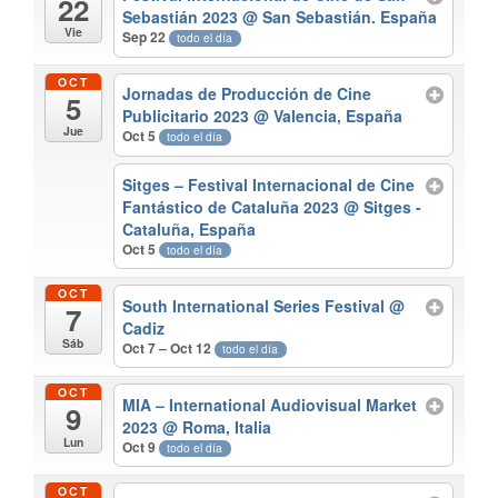
22
Sebastián 2023
@ San Sebastián. España
Vie
Sep 22
todo el día
OCT
Jornadas de Producción de Cine
5
Publicitario 2023
@ Valencia, España
Jue
Oct 5
todo el día
Sitges – Festival Internacional de Cine
Fantástico de Cataluña 2023
@ Sitges -
Cataluña, España
Oct 5
todo el día
OCT
South International Series Festival
@
7
Cadiz
Sáb
Oct 7 – Oct 12
todo el día
OCT
MIA – International Audiovisual Market
9
2023
@ Roma, Italia
Lun
Oct 9
todo el día
OCT