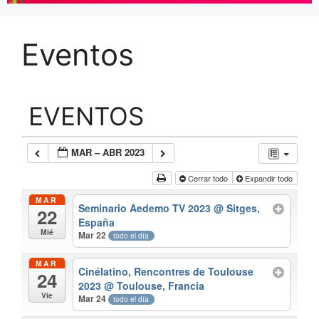
Eventos
EVENTOS
MAR – ABR 2023
Cerrar todo
Expandir todo
MAR
Seminario Aedemo TV 2023
@ Sitges,
22
España
Mié
Mar 22
todo el día
MAR
Cinélatino, Rencontres de Toulouse
24
2023
@ Toulouse, Francia
Vie
Mar 24
todo el día