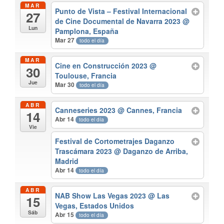
MAR
Punto de Vista – Festival Internacional
27
de Cine Documental de Navarra 2023
@
Lun
Pamplona, España
Mar 27
todo el día
MAR
Cine en Construcción 2023
@
30
Toulouse, Francia
Jue
Mar 30
todo el día
ABR
Canneseries 2023
@ Cannes, Francia
14
Abr 14
todo el día
Vie
Festival de Cortometrajes Daganzo
Trascámara 2023
@ Daganzo de Arriba,
Madrid
Abr 14
todo el día
ABR
NAB Show Las Vegas 2023
@ Las
15
Vegas, Estados Unidos
Sáb
Abr 15
todo el día