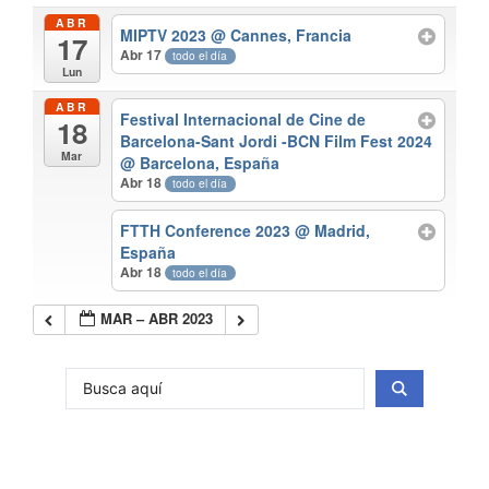
ABR
MIPTV 2023
@ Cannes, Francia
17
Abr 17
todo el día
Lun
ABR
Festival Internacional de Cine de
18
Barcelona-Sant Jordi -BCN Film Fest 2024
Mar
@ Barcelona, España
Abr 18
todo el día
FTTH Conference 2023
@ Madrid,
España
Abr 18
todo el día
MAR – ABR 2023