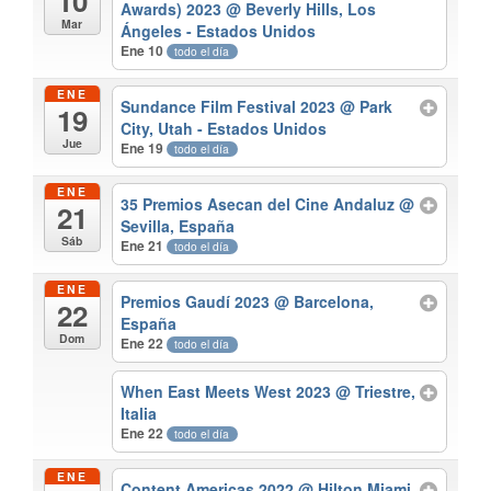
10
Awards) 2023
@ Beverly Hills, Los
Mar
Ángeles - Estados Unidos
Ene 10
todo el día
ENE
Sundance Film Festival 2023
@ Park
19
City, Utah - Estados Unidos
Jue
Ene 19
todo el día
ENE
35 Premios Asecan del Cine Andaluz
@
21
Sevilla, España
Sáb
Ene 21
todo el día
ENE
Premios Gaudí 2023
@ Barcelona,
22
España
Dom
Ene 22
todo el día
When East Meets West 2023
@ Triestre,
Italia
Ene 22
todo el día
ENE
Content Americas 2022
@ Hilton Miami