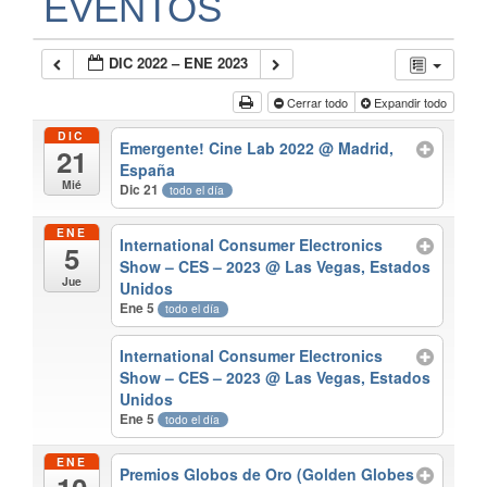
EVENTOS
DIC 2022 – ENE 2023
Cerrar todo
Expandir todo
DIC
Emergente! Cine Lab 2022
@ Madrid,
21
España
Mié
Dic 21
todo el día
ENE
International Consumer Electronics
5
Show – CES – 2023
@ Las Vegas, Estados
Jue
Unidos
Ene 5
todo el día
International Consumer Electronics
Show – CES – 2023
@ Las Vegas, Estados
Unidos
Ene 5
todo el día
ENE
Premios Globos de Oro (Golden Globes