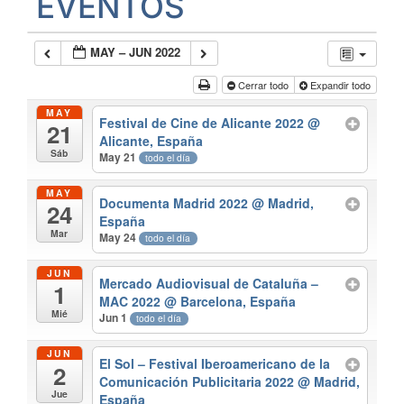
EVENTOS
MAY – JUN 2022
Cerrar todo
Expandir todo
MAY
Festival de Cine de Alicante 2022
@
21
Alicante, España
Sáb
May 21
todo el día
MAY
Documenta Madrid 2022
@ Madrid,
24
España
Mar
May 24
todo el día
JUN
Mercado Audiovisual de Cataluña –
1
MAC 2022
@ Barcelona, España
Mié
Jun 1
todo el día
JUN
El Sol – Festival Iberoamericano de la
2
Comunicación Publicitaria 2022
@ Madrid,
Jue
España