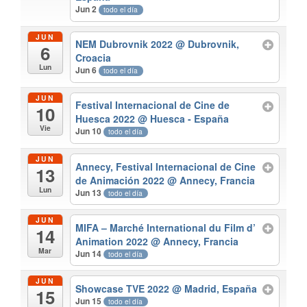
Jun 2
todo el día
JUN
NEM Dubrovnik 2022
@ Dubrovnik,
6
Croacia
Lun
Jun 6
todo el día
JUN
Festival Internacional de Cine de
10
Huesca 2022
@ Huesca - España
Vie
Jun 10
todo el día
JUN
Annecy, Festival Internacional de Cine
13
de Animación 2022
@ Annecy, Francia
Lun
Jun 13
todo el día
JUN
MIFA – Marché International du Film d’
14
Animation 2022
@ Annecy, Francia
Mar
Jun 14
todo el día
JUN
Showcase TVE 2022
@ Madrid, España
15
Jun 15
todo el día