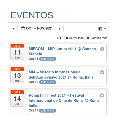
EVENTOS
OCT – NOV 2021
Cerrar todo
Expandir todo
OCT
MIPCOM – MIP Junior 2021
@ Cannes,
11
Francia
Lun
Oct 11
todo el día
OCT
MIA – Mercato Internazionale
13
dell’Audiovisivo 2021
@ Roma, Italia
Mié
Oct 13
todo el día
OCT
Roma Film Fest 2021 – Festival
14
Internacional de Cine de Roma
@ Roma,
Jue
Italia
Oct 14
todo el día