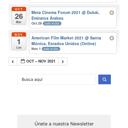
OCT
Meta Cinema Forum 2021
@ Dubái,
26
Emiratos Árabes
Mar
Oct 26
todo el día
NOV
American Film Market 2021
@ Santa
1
Mónica, Estados Unidos (Online)
Lun
Nov 1
todo el día
OCT – NOV 2021
Únete a nuestra Newsletter