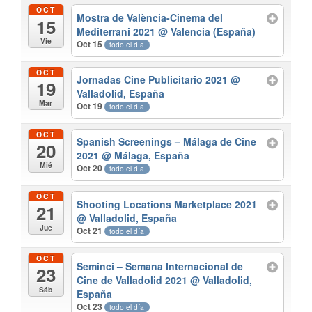
OCT
Mostra de València-Cinema del
15
Mediterrani 2021
@ Valencia (España)
Vie
Oct 15
todo el día
OCT
Jornadas Cine Publicitario 2021
@
19
Valladolid, España
Mar
Oct 19
todo el día
OCT
Spanish Screenings – Málaga de Cine
20
2021
@ Málaga, España
Mié
Oct 20
todo el día
OCT
Shooting Locations Marketplace 2021
21
@ Valladolid, España
Jue
Oct 21
todo el día
OCT
Seminci – Semana Internacional de
23
Cine de Valladolid 2021
@ Valladolid,
Sáb
España
Oct 23
todo el día