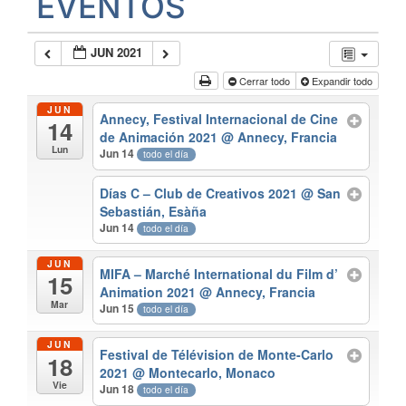
EVENTOS
JUN 2021
Cerrar todo
Expandir todo
JUN
Annecy, Festival Internacional de Cine
14
de Animación 2021
@ Annecy, Francia
Lun
Jun 14
todo el día
Días C – Club de Creativos 2021
@ San
Sebastián, Esàña
Jun 14
todo el día
JUN
MIFA – Marché International du Film d’
15
Animation 2021
@ Annecy, Francia
Mar
Jun 15
todo el día
JUN
Festival de Télévision de Monte-Carlo
18
2021
@ Montecarlo, Monaco
Vie
Jun 18
todo el día