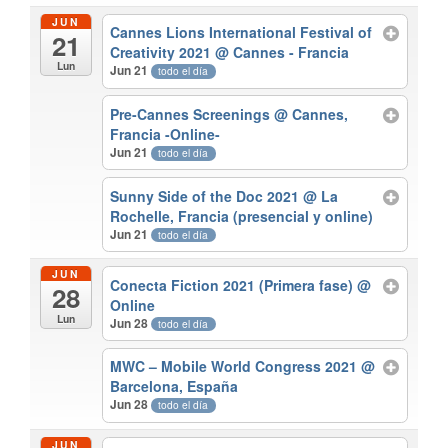
JUN
Cannes Lions International Festival of
21
Creativity 2021
@ Cannes - Francia
Lun
Jun 21
todo el día
Pre-Cannes Screenings
@ Cannes,
Francia -Online-
Jun 21
todo el día
Sunny Side of the Doc 2021
@ La
Rochelle, Francia (presencial y online)
Jun 21
todo el día
JUN
Conecta Fiction 2021 (Primera fase)
@
28
Online
Lun
Jun 28
todo el día
MWC – Mobile World Congress 2021
@
Barcelona, España
Jun 28
todo el día
JUN