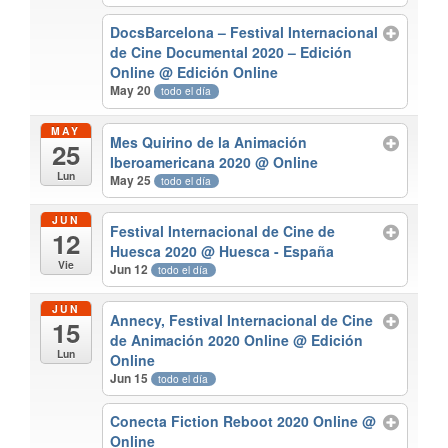
DocsBarcelona – Festival Internacional
de Cine Documental 2020 – Edición
Online
@ Edición Online
May 20
todo el día
MAY
Mes Quirino de la Animación
25
Iberoamericana 2020
@ Online
Lun
May 25
todo el día
JUN
Festival Internacional de Cine de
12
Huesca 2020
@ Huesca - España
Vie
Jun 12
todo el día
JUN
Annecy, Festival Internacional de Cine
15
de Animación 2020 Online
@ Edición
Lun
Online
Jun 15
todo el día
Conecta Fiction Reboot 2020 Online
@
Online