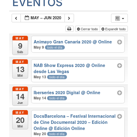
EVENTOS
MAY – JUN 2020
Cerrar todo
Expandir todo
MAY
Animayo Gran Canaria 2020
@ Online
9
May 9
todo el día
Sáb
MAY
NAB Show Express 2020
@ Online
13
desde Las Vegas
Mié
May 13
todo el día
MAY
Iberseries 2020 Digital
@ Online
14
May 14
todo el día
Jue
MAY
DocsBarcelona – Festival Internacional
20
de Cine Documental 2020 – Edición
Mié
Online
@ Edición Online
May 20
todo el día