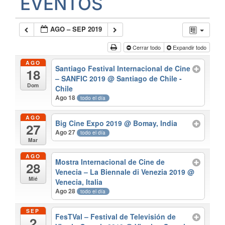
EVENTOS
AGO – SEP 2019
Cerrar todo
Expandir todo
AGO
Santiago Festival Internacional de Cine
18
– SANFIC 2019
@ Santiago de Chile -
Dom
Chile
Ago 18
todo el día
AGO
Big Cine Expo 2019
@ Bomay, India
27
Ago 27
todo el día
Mar
AGO
Mostra Internacional de Cine de
28
Venecia – La Biennale di Venezia 2019
@
Mié
Venecia, Italia
Ago 28
todo el día
SEP
FesTVal – Festival de Televisión de
2