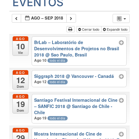
EVENTOS
AGO – SEP 2018
Cerrar todo
Expandir todo
AGO
BrLab – Laboratório de
10
Desenvolvimentos de Projetos no Brasil
Vie
2018
@ Sao Paulo, Brasil
Ago 10
todo el día
AGO
Siggraph 2018
@ Vancouver - Canadá
12
Ago 12
todo el día
Dom
AGO
Santiago Festival Internacional de Cine
19
– SANFIC 2018
@ Santiago de Chile -
Dom
Chile
Ago 19
todo el día
AGO
Mostra Internacional de Cine de
29