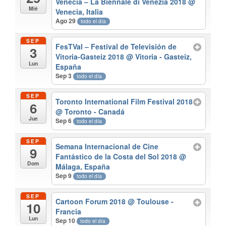
Venecia – La Biennale di Venezia 2018
@
Mié
Venecia, Italia
Ago 29
todo el día
SEP
FesTVal – Festival de Televisión de
3
Vitoria-Gasteiz 2018
@ Vitoria - Gasteiz,
Lun
España
Sep 3
todo el día
SEP
Toronto International Film Festival 2018
6
@ Toronto - Canadá
Jue
Sep 6
todo el día
SEP
Semana Internacional de Cine
9
Fantástico de la Costa del Sol 2018
@
Dom
Málaga, España
Sep 9
todo el día
SEP
Cartoon Forum 2018
@ Toulouse -
10
Francia
Lun
Sep 10
todo el día