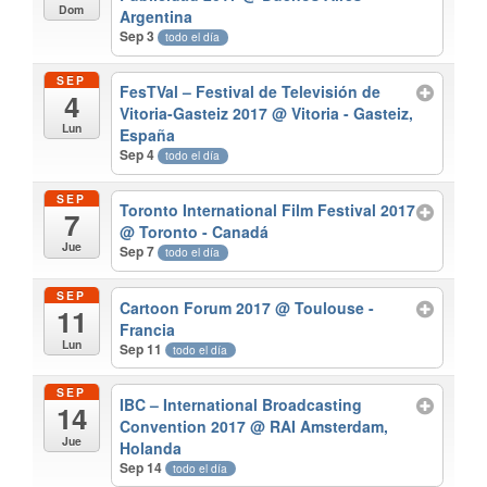
Dom
Argentina
Sep 3
todo el día
SEP
FesTVal – Festival de Televisión de
4
Vitoria-Gasteiz 2017
@ Vitoria - Gasteiz,
Lun
España
Sep 4
todo el día
SEP
Toronto International Film Festival 2017
7
@ Toronto - Canadá
Jue
Sep 7
todo el día
SEP
Cartoon Forum 2017
@ Toulouse -
11
Francia
Lun
Sep 11
todo el día
SEP
IBC – International Broadcasting
14
Convention 2017
@ RAI Amsterdam,
Jue
Holanda
Sep 14
todo el día