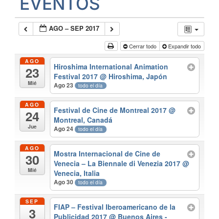
EVENTOS
AGO – SEP 2017
Cerrar todo
Expandir todo
AGO
Hiroshima International Animation
23
Festival 2017
@ Hiroshima, Japón
Mié
Ago 23
todo el día
AGO
Festival de Cine de Montreal 2017
@
24
Montreal, Canadá
Jue
Ago 24
todo el día
AGO
Mostra Internacional de Cine de
30
Venecia – La Biennale di Venezia 2017
@
Mié
Venecia, Italia
Ago 30
todo el día
SEP
FIAP – Festival Iberoamericano de la
3
Publicidad 2017
@ Buenos Aires -