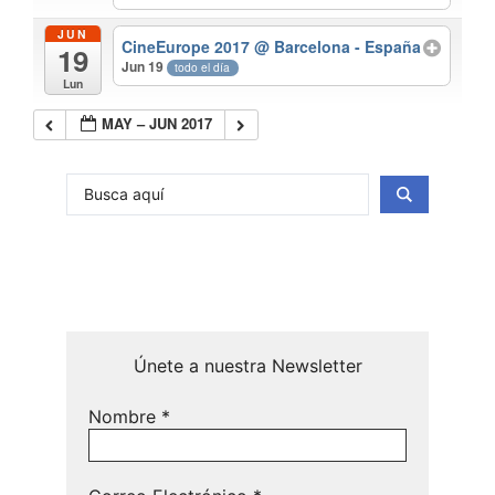
JUN
CineEurope 2017
@ Barcelona - España
19
Jun 19
todo el día
Lun
MAY – JUN 2017
Únete a nuestra Newsletter
Nombre
*