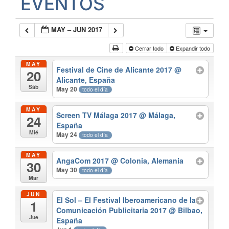
EVENTOS
MAY – JUN 2017
Cerrar todo
Expandir todo
MAY
Festival de Cine de Alicante 2017
@
20
Alicante, España
Sáb
May 20
todo el día
MAY
Screen TV Málaga 2017
@ Málaga,
24
España
Mié
May 24
todo el día
MAY
AngaCom 2017
@ Colonia, Alemania
30
May 30
todo el día
Mar
JUN
El Sol – El Festival Iberoamericano de la
1
Comunicación Publicitaria 2017
@ Bilbao,
Jue
España