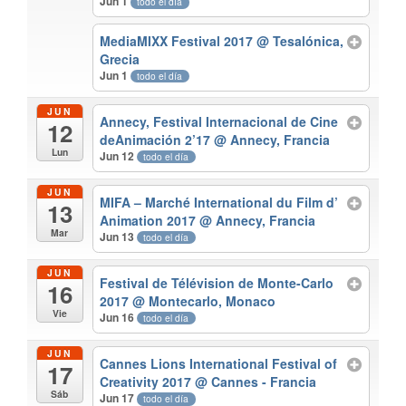
Jun 1
todo el día
MediaMIXX Festival 2017
@ Tesalónica,
Grecia
Jun 1
todo el día
JUN
Annecy, Festival Internacional de Cine
12
deAnimación 2’17
@ Annecy, Francia
Lun
Jun 12
todo el día
JUN
MIFA – Marché International du Film d’
13
Animation 2017
@ Annecy, Francia
Mar
Jun 13
todo el día
JUN
Festival de Télévision de Monte-Carlo
16
2017
@ Montecarlo, Monaco
Vie
Jun 16
todo el día
JUN
Cannes Lions International Festival of
17
Creativity 2017
@ Cannes - Francia
Sáb
Jun 17
todo el día