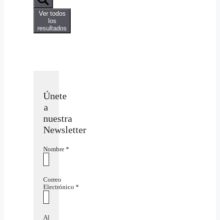
Ver todos
los
resultados
Únete
a
nuestra
Newsletter
Nombre
*
Correo
Electrónico
*
Al