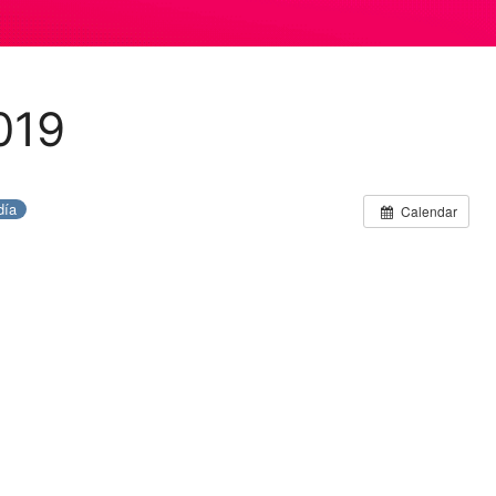
019
día
Calendar