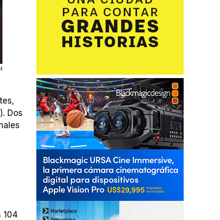
l
tes,
). Dos
nales
s 104