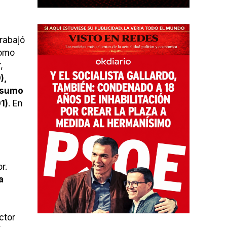
rabajó
como
,
),
onsumo
1)
. En
r.
a
ctor