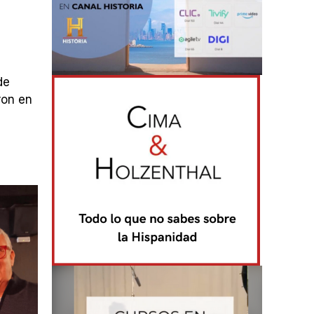
de
ron en