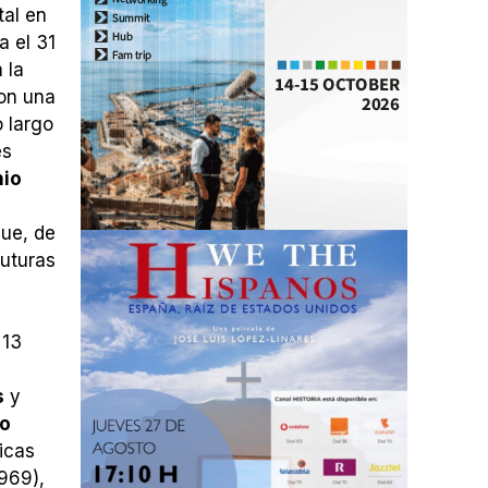
tal en
a el 31
 la
con una
o largo
es
nio
que, de
futuras
 13
s
y
ro
icas
969),