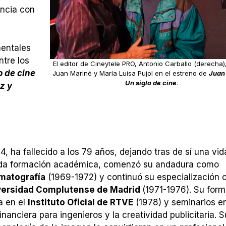
encia con
mentales
ntre los
El editor de Cineytele PRO, Antonio Carballo (derecha),
o de cine
Juan Mariné y María Luisa Pujol en el estreno de
Juan
Un siglo de cine
.
z y
4, ha fallecido a los 79 años, dejando tras de sí una vid
lida formación académica, comenzó su andadura como
ematografía
(1969-1972) y continuó su especialización 
iversidad Complutense de Madrid
(1971-1976). Su for
a en el
Instituto Oficial de RTVE
(1978) y seminarios e
anciera para ingenieros y la creatividad publicitaria. S