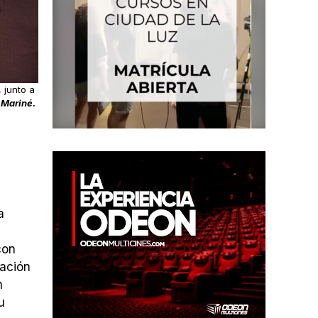
 junto a
 Mariné.
a
con
mación
n
u