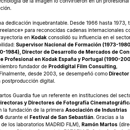
tecnología de la imagen lo convirtieron en un profesional
ción.
na dedicación inquebrantable. Desde 1966 hasta 1973, t
«freelance» para reconocidas cadenas internacionales 
trayectoria en
Kodak
consolidó su influencia en el sector
ilidad:
Supervisor Nacional de Formación (1973-1980
80-1984), Director de Desarrollo de Mercados de C
ine Profesional en Kodak España y Portugal (1990-200
r miembro fundador de
Proddigital Film Consulting
,
al. Finalmente, desde 2003, se desempeñó como
Director
 postproducción digital.
tos Guardia fue un referente en instituciones del secto
irectoras y Directores de Fotografía Cinematográfic
 la fundación de la primera
Asociación de Industrias
96
durante el
Festival de San Sebastián
. Gracias a la
 de los laboratorios MADRID FILM),
Ramón Martos
(dire