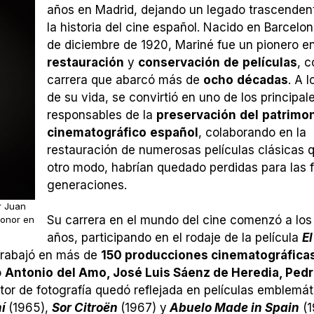
años en Madrid, dejando un legado trascenden
la historia del cine español. Nacido en Barcelon
de diciembre de 1920, Mariné fue un pionero en
restauración
y
conservación
de
películas
, 
carrera que abarcó más de
ocho
décadas
. A l
de su vida, se convirtió en uno de los principal
responsables de la
preservación
del
patrimo
cinematográfico
español
, colaborando en la
restauración de numerosas películas clásicas 
otro modo, habrían quedado perdidas para las 
generaciones.
or Juan
Su carrera en el mundo del cine comenzó a los
Honor en
años, participando en el rodaje de la película
El
 trabajó en más de
150 producciones cinematográfica
o
Antonio
del Amo, José Luis Sáenz de Heredia, Ped
tor de fotografía quedó reflejada en películas emblemát
mí
(1965),
Sor Citroën
(1967) y
Abuelo Made in Spain
(1