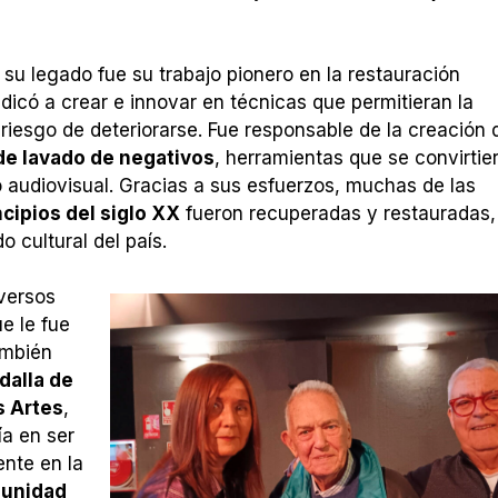
u legado fue su trabajo pionero en la restauración
dicó a crear e innovar en técnicas que permitieran la
iesgo de deteriorarse. Fue responsable de la creación 
de lavado de negativos
, herramientas que se convirtie
o audiovisual. Gracias a sus esfuerzos, muchas de las
ncipios del siglo XX
fueron recuperadas y restauradas,
 cultural del país.
iversos
ue le fue
ambién
dalla de
s Artes
,
ía en ser
ente en la
munidad