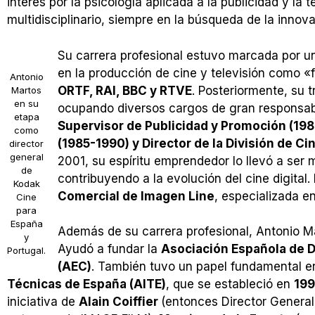
interés por la psicología aplicada a la publicidad y la 
multidisciplinario, siempre en la búsqueda de la innova
Su carrera profesional estuvo marcada por u
en la producción de cine y televisión como 
Antonio
ORTF, RAI, BBC y RTVE
. Posteriormente, su 
Martos
en su
ocupando diversos cargos de gran responsab
etapa
Supervisor de Publicidad y Promoción (19
como
(1985-1990) y Director de la División de C
director
general
2001, su espíritu emprendedor lo llevó a se
de
contribuyendo a la evolución del cine digit
Kodak
Comercial de Imagen Line
, especializada en
Cine
para
España
Además de su carrera profesional, Antonio Mar
y
Ayudó a fundar la
Asociación Española de D
Portugal.
(AEC)
. También tuvo un papel fundamental en
Técnicas de España (AITE)
, que se estableció en
19
iniciativa de
Alain Coiffier
(entonces Director General