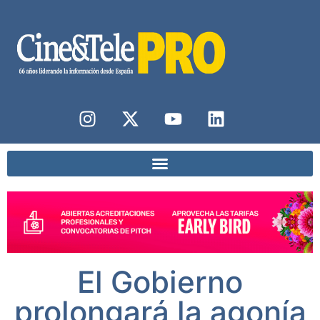
El Gobierno
prolongará la agonía