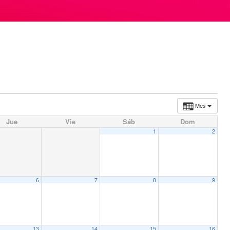
Mes
Jue
Vie
Sáb
Dom
1
2
6
7
8
9
13
14
15
16