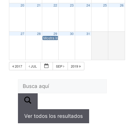
20
21
22
23
24
25
26
27
28
29
30
31
Mostra Internacional de Cine de Venecia – La Biennale
2017
JUL
SEP
2019
Ver todos los resultados