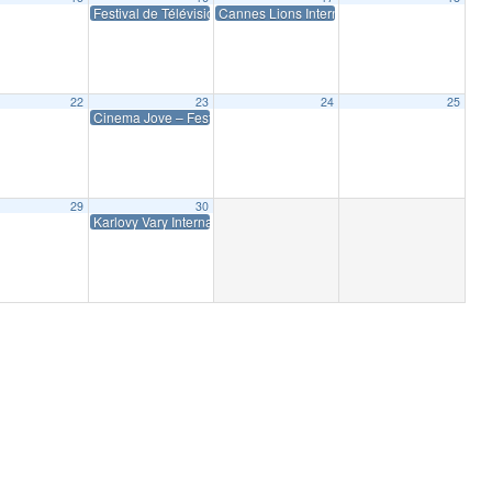
ion 2017
Festival de Télévision de Monte-Carlo 2017
Cannes Lions International Festival of Creativ
22
23
24
25
Cinema Jove – Festival Internacional de Cine de Valencia 2017
29
30
onal del Videojuego y del Ocio Interactivo 2017
Karlovy Vary International Film Festival 2017