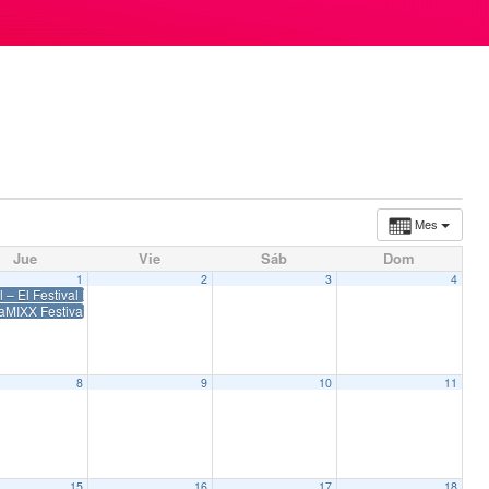
Mes
Jue
Vie
Sáb
Dom
1
2
3
4
l – El Festival Iberoamericano de la Comunicación Publicitaria 2017
aMIXX Festival 2017
8
9
10
11
15
16
17
18