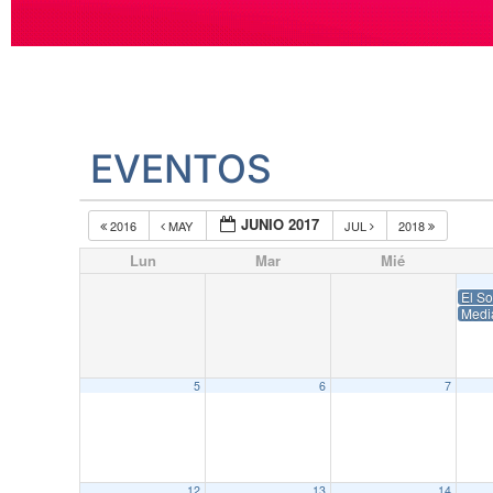
EVENTOS
JUNIO 2017
2016
MAY
JUL
2018
Lun
Mar
Mié
El So
Medi
5
6
7
12
13
14