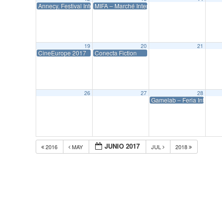
Annecy, Festival Internacional de Cine deAnimación 2’17
MIFA – Marché International du Film d’ Animat
19
20
21
CineEurope 2017
Conecta Fiction
26
27
28
Gamelab – Feria Internaci
JUNIO 2017
2016
MAY
JUL
2018