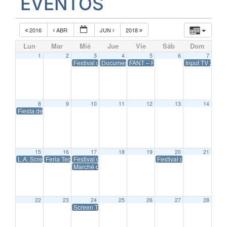
EVENTOS
2016
ABR
JUN
2018
Lun
Mar
Mié
Jue
Vie
Sáb
Dom
1
2
3
4
5
6
7
Festival de Cine Español de Italia 2018
DocumentaMadrid 2017
FANT – Festival de Cine Fantástico
Input TV 2017
8
9
10
11
12
13
14
Fiesta del Cine Primavera – 2017
15
16
17
18
19
20
21
L.A. Screenings 2017
Feria Tecnológica de AOTEC 2017
Festival de Cannes 2017
Festival de Cine de Alic
Marché du Film 2017
22
23
24
25
26
27
28
Screen TV Málaga 2017