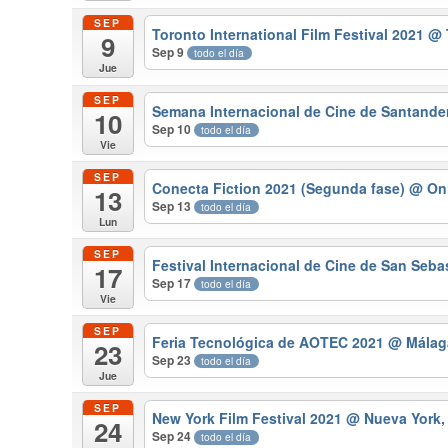
SEP
Toronto International Film Festival 2021
@ 
9
Sep 9
todo el día
Jue
SEP
Semana Internacional de Cine de Santande
10
Sep 10
todo el día
Vie
SEP
Conecta Fiction 2021 (Segunda fase)
@ Onl
13
Sep 13
todo el día
Lun
SEP
Festival Internacional de Cine de San Seb
17
Sep 17
todo el día
Vie
SEP
Feria Tecnológica de AOTEC 2021
@ Málag
23
Sep 23
todo el día
Jue
SEP
New York Film Festival 2021
@ Nueva York,
24
Sep 24
todo el día