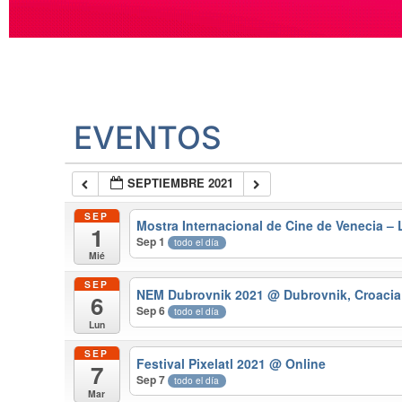
EVENTOS
SEPTIEMBRE 2021
SEP
Mostra Internacional de Cine de Venecia – 
1
Sep 1
todo el día
Mié
SEP
NEM Dubrovnik 2021
@ Dubrovnik, Croacia
6
Sep 6
todo el día
Lun
SEP
Festival Pixelatl 2021
@ Online
7
Sep 7
todo el día
Mar