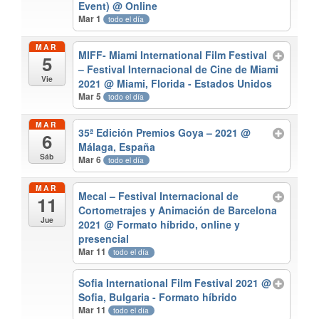
Event)
@ Online
Mar 1
todo el día
MAR
MIFF- Miami International Film Festival
5
– Festival Internacional de Cine de Miami
Vie
2021
@ Miami, Florida - Estados Unidos
Mar 5
todo el día
MAR
35ª Edición Premios Goya – 2021
@
6
Málaga, España
Sáb
Mar 6
todo el día
MAR
Mecal – Festival Internacional de
11
Cortometrajes y Animación de Barcelona
Jue
2021
@ Formato híbrido, online y
presencial
Mar 11
todo el día
Sofia International Film Festival 2021
@
Sofia, Bulgaria - Formato híbrido
Mar 11
todo el día