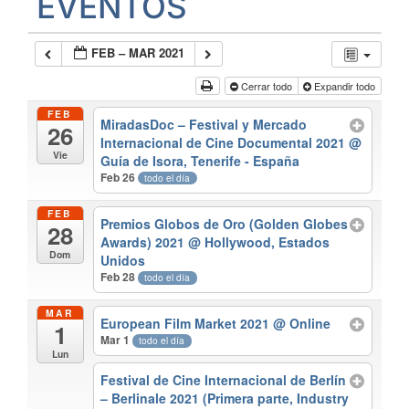
EVENTOS
FEB – MAR 2021
Cerrar todo
Expandir todo
FEB
MiradasDoc – Festival y Mercado
26
Internacional de Cine Documental 2021
@
Vie
Guía de Isora, Tenerife - España
Feb 26
todo el día
FEB
Premios Globos de Oro (Golden Globes
28
Awards) 2021
@ Hollywood, Estados
Dom
Unidos
Feb 28
todo el día
MAR
European Film Market 2021
@ Online
1
Mar 1
todo el día
Lun
Festival de Cine Internacional de Berlín
– Berlinale 2021 (Primera parte, Industry