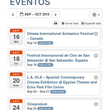
EVENTOS
SEP – OCT 2015
Cerrar todo
Expandir todo
SEP
Ottawa International Animation Festival
16
– Canadá.
Mié
Sep 16
todo el día
SEP
Festival Internacional de Cine de San
18
Sebastián
@ San Sebastián. España
Vie
Sep 18
todo el día
SEP
L.A. OLA – Spanish Contemporary
20
Cinema Exhibition
@ Egytian Theater and
Dom
Echo Park Film Center
Sep 20 – Sep 27
todo el día
SEP
Cineposium
24
Sep 24
todo el día