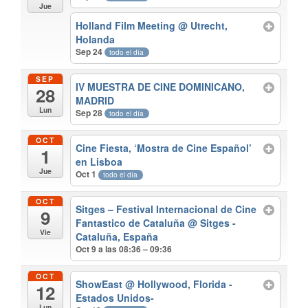
Jue
Holland Film Meeting
@ Utrecht,
Holanda
Sep 24
todo el día
SEP
IV MUESTRA DE CINE DOMINICANO,
28
MADRID
Lun
Sep 28
todo el día
OCT
Cine Fiesta, ‘Mostra de Cine Español’
1
en Lisboa
Jue
Oct 1
todo el día
OCT
Sitges – Festival Internacional de Cine
9
Fantastico de Cataluña
@ Sitges -
Vie
Cataluña, España
Oct 9 a las 08:36 – 09:36
OCT
ShowEast
@ Hollywood, Florida -
12
Estados Unidos-
Lun